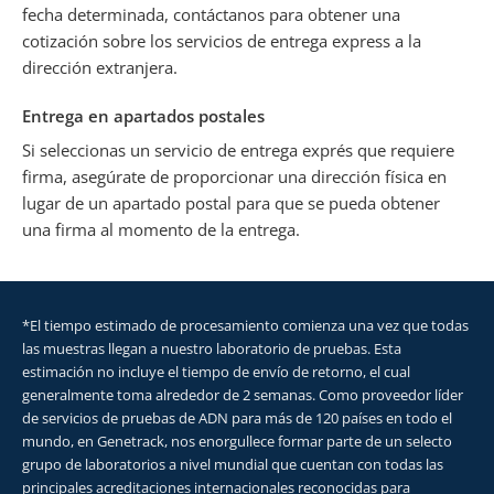
fecha determinada, contáctanos para obtener una
cotización sobre los servicios de entrega express a la
dirección extranjera.
Entrega en apartados postales
Si seleccionas un servicio de entrega exprés que requiere
firma, asegúrate de proporcionar una dirección física en
lugar de un apartado postal para que se pueda obtener
una firma al momento de la entrega.
*El tiempo estimado de procesamiento comienza una vez que todas
las muestras llegan a nuestro laboratorio de pruebas. Esta
estimación no incluye el tiempo de envío de retorno, el cual
generalmente toma alrededor de 2 semanas. Como proveedor líder
de servicios de pruebas de ADN para más de 120 países en todo el
mundo, en Genetrack, nos enorgullece formar parte de un selecto
grupo de laboratorios a nivel mundial que cuentan con todas las
principales acreditaciones internacionales reconocidas para