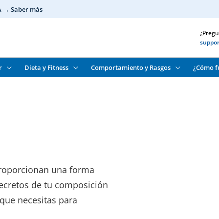
IA → Saber más
¿Pregu
suppo
r
Dieta y Fitness
Comportamiento y Rasgos
¿Cómo f
proporcionan una forma
 secretos de tu composición
 que necesitas para