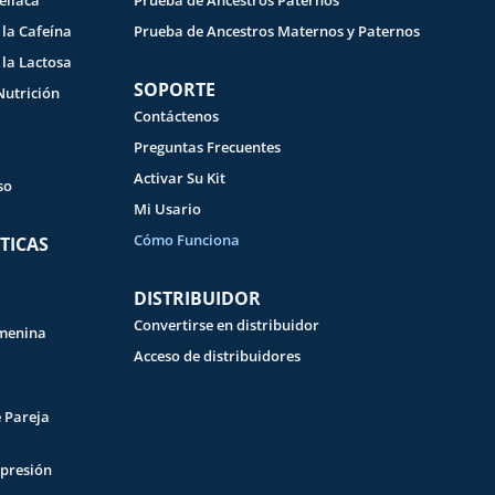
elíaca
Prueba de Ancestros Paternos
 la Cafeína
Prueba de Ancestros Maternos y Paternos
 la Lactosa
SOPORTE
Nutrición
Contáctenos
Preguntas Frecuentes
Activar Su Kit
so
Mi Usario
Cómo Funciona
TICAS
DISTRIBUIDOR
Convertirse en distribuidor
emenina
Acceso de distribuidores
e Pareja
presión