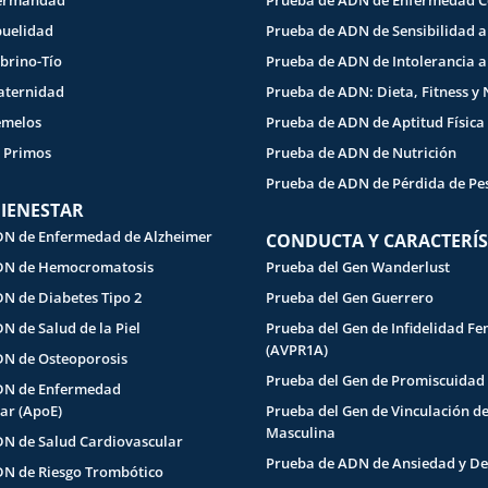
Hermandad
Prueba de ADN de Enfermedad C
buelidad
Prueba de ADN de Sensibilidad a
brino-Tío
Prueba de ADN de Intolerancia a
aternidad
Prueba de ADN: Dieta, Fitness y 
emelos
Prueba de ADN de Aptitud Física
 Primos
Prueba de ADN de Nutrición
Prueba de ADN de Pérdida de Pe
BIENESTAR
DN de Enfermedad de Alzheimer
CONDUCTA Y CARACTERÍS
DN de Hemocromatosis
Prueba del Gen Wanderlust
N de Diabetes Tipo 2
Prueba del Gen Guerrero
N de Salud de la Piel
Prueba del Gen de Infidelidad F
(AVPR1A)
DN de Osteoporosis
Prueba del Gen de Promiscuidad
DN de Enfermedad
ar (ApoE)
Prueba del Gen de Vinculación d
Masculina
N de Salud Cardiovascular
Prueba de ADN de Ansiedad y De
DN de Riesgo Trombótico